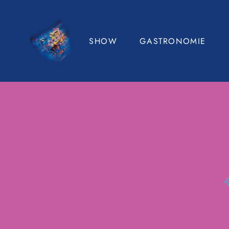
SHOW
GASTRONOMIE
Künstler
Tiger Gourmetgastronomi
Tickets
Coskun Yurdakul & Team
Getränke & Snack
Menü
Variationen