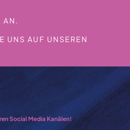
 AN.
IE UNS AUF UNSEREN
eren Social Media Kanälen!