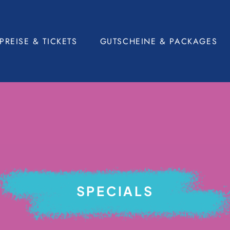
PREISE & TICKETS
GUTSCHEINE & PACKAGES
e
Tickets
Gutscheine
Gruppenangebote
Show & Dinner Packages
Hotel Packages
SPECIALS