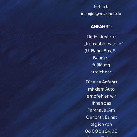
E-Mail:
info@tigerpalast.de
ANFAHRT:
Die Haltestelle
„Konstablerwache“
(U-Bahn, Bus, S-
Bahn) ist
fußläufig
erreichbar.
Für eine Anfahrt
mit dem Auto
empfehlen wir
Ihnen das
Parkhaus „Am
Gericht“. Es hat
täglich von
06.00 bis 24.00