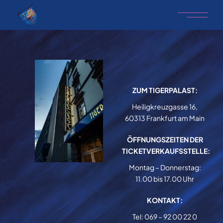
ZUM TIGERPALAST:
Heiligkreuzgasse 16,
60313 Frankfurt am Main
ÖFFNUNGSZEITEN DER
TICKETVERKAUFSSTELLE:
Montag – Donnerstag:
11.00 bis 17.00 Uhr
KONTAKT:
Tel: 069 – 92 00 22 0