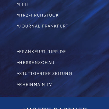
FFH
HR2-FRÜHSTÜCK
JOURNAL FRANKFURT
FRANKFURT-TIPP.DE
HESSENSCHAU
STUTTGARTER ZEITUNG
RHEINMAIN TV